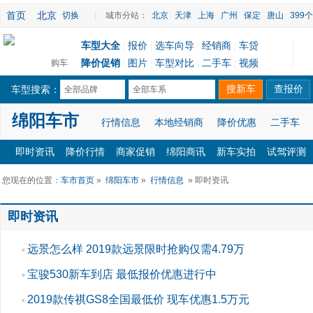
首页
北京
切换
|
城市分站：
北京
天津
上海
广州
保定
唐山
399
车型大全
报价
选车向导
经销商
车贷
|
|
|
|
降价促销
图片
车型对比
二手车
视频
购车
|
|
|
|
车型搜索：
全部品牌
全部车系
绵阳车市
行情信息
本地经销商
降价优惠
二手车
即时资讯
降价行情
商家促销
绵阳商讯
新车实拍
试驾评测
您现在的位置：
车市首页
»
绵阳车市
»
行情信息
» 即时资讯
即时资讯
远景怎么样 2019款远景限时抢购仅需4.79万
▪
宝骏530新车到店 最低报价优惠进行中
▪
2019款传祺GS8全国最低价 现车优惠1.5万元
▪