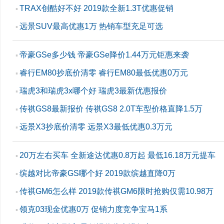
TRAX创酷好不好 2019款全新1.3T优惠促销
▪
远景SUV最高优惠1万 热销车型充足可选
▪
帝豪GSe多少钱 帝豪GSe降价1.44万元钜惠来袭
▪
睿行EM80抄底价清零 睿行EM80最低优惠0万元
▪
瑞虎3和瑞虎3x哪个好 瑞虎3最新优惠报价
▪
传祺GS8最新报价 传祺GS8 2.0T车型价格直降1.5万
▪
远景X3抄底价清零 远景X3最低优惠0.3万元
▪
20万左右买车 全新途达优惠0.8万起 最低16.18万元提车
▪
缤越对比帝豪GS哪个好 2019款缤越直降0万
▪
传祺GM6怎么样 2019款传祺GM6限时抢购仅需10.98万
▪
领克03现金优惠0万 促销力度竞争宝马1系
▪